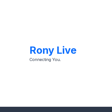
Skip
to
content
Rony Live
Connecting You.