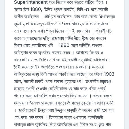
Superintendent পদে নিয়োগ করে ভারতে পাঠিয়ে দিলো ।
সালটা ছিল 1880, তিনিই প্রথম ভারতীয়, যিনি এই পদে সরাসরি
আসীন হয়েছিলেন । ভাগ্যিস হয়েছিলেন, আর তাই দেশের শিল্পক্ষেত্রে
সূচনা হলো এক নতুন মাইলস্টোন !কলকাতার হেড অফিসে ফ্যানের
তলায় বসে কাজ করার পাত্র ছিলেন না এই বঙ্গসন্তান । পরবর্তী পাঁচ
বছরে মধ্যপ্রদেশের দল্লি রাজহরায় মাটির নীচে খুঁজে বের করলেন
বিশাল লৌহ আকরিকের খনি । 1890 সালে দার্জিলিং অঞ্চলে
আবিস্কার করেন ভূগর্ভস্থ কয়লার সঞ্চয় । আসামের ডিগবয় ও
নাহারকাটিয়ায় পেট্রোলিয়াম খনিও এই বাঙালী মানুষটারই আবিষ্কার ।
তৈরী করেন দেশীয় পদ্ধতিতে প্রথম সাবান কারখানা ।কিন্ত যে
আবিষ্কারের জন্য তিনি আজও স্মরণীয় হয়ে আছেন, তা ঘটলো 1903
সালে, সরকারী চাকরি থেকে অবসর গ্রহণের পর। তৎকালীন ময়ুরভঞ্জ
রাজ্যের বাঙালী দেওয়ান মোহিনীমোহন ধর তাঁর কাছে খনিজ পদার্থ
পাওয়ার সম্ভাবনা জরিপ করার প্রস্তাব নিয়ে আসেন । খাতায় কলমে
সম্ভাবনার উল্লেখ থাকলেও বাস্তবে ঐ রাজ্যে কোনোদিন জরিপ হয়নি
। জাতীয়তাবাদী চিন্তাধারায় উদ্বুদ্ধ মানুষটি ঐ বয়সেও রাজী হয়ে যান
এবং কাজ শুরু করেন । তিনমাসের মধ্যে ওখানকার গরুমহিষানী
পাহাড়ের ঢালে ভূগর্ভস্থ লৌহ আকরিকের এক বিশাল সঞ্চয় খুঁজে পান