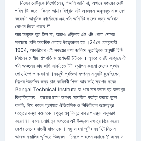
। নিজের নোটবুকে লিখেছিলেন, “আমি জানি না, এখানে সঞ্চয়ের মোট
পরিমাণটা কতো, কিন্ত আমার বিশ্বাস এটা একরকম অফুরন্ত এবং বেশ
কয়েকটা আধুনিক ফার্নেসকে এই খনি অনির্দিষ্ট কালের জন্য অবিরাম
যোগান দিতে পারবে !”
তার অনুমান ভুল ছিল না, আজও ওড়িশার এই খনি থেকে দেশের
সবচেয়ে বেশি আকরিক লোহার উত্তোলন হয় ।24শে ফেব্রুয়ারী
1904, আকরিকের এই সঞ্চয়ের কথা জানিয়ে ভূতাত্বিক মানুষটি চিঠি
লিখলেন দেশীয় শিল্পপতি জামশেদজী টাটাকে । মূলতঃ তারই আগ্রহে ঐ
খনি অঞ্চলের কাছাকাছি সাকচিতে টাটা স্থাপন করলো দেশের প্রথম
লৌহ ইস্পাত কারখানা ।বহুমুখী প্রতিভা সম্পন্ন মানুষটি বুঝেছিলেন,
শিল্পের উন্নতির জন্য চাই কারিগরী শিক্ষা আর তাই স্থাপন করেন
Bengal Technical Institute যা পরে নাম বদলে হয় যাদবপুর
বিশ্ববিদ্যালয় ।কাজের চাপে অবশ্য সামাজিক কর্তব্য করতে ভুলে
যাননি, বিয়ে করেন প্রখ্যাত ঐতিহাসিক ও সিভিলিয়ান রমেশচন্দ্র
দত্তের কন্যা কমলাকে ।পুত্র মধু কিন্ত বাবার পদাঙ্ক অনুসরণ
করেননি। বাংলা চলচ্চিত্র জগতের এই উজ্জ্বল নক্ষত্র বিয়ে করেন
কেশব সেনের নাতনী সাধনাকে । মধু-সাধনা জুটির বহু হিট সিনেমা
আজও বাঙালির স্মৃতিতে উজ্জ্বল ।চিনতে পারলেন এনাকে ? আমরা না