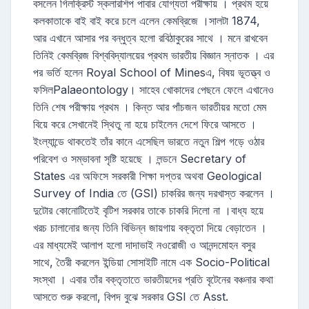
বসলেন গিলক্রিস্ট স্কলারশিপ পাবার যোগ্যতা পরীক্ষায় । প্রথম হয়ে
কলকাতাকে বাই বাই করে চলে এলেন কেমব্রিজে ।সালটা 1874,
আর এখানে আসার পর বন্ধুত্ব হলো রবিঠাকুরের সাথে । মনে রাখবেন
তিনিই কেমব্রিজ বিশ্ববিদ্যালয়ের প্রথম ভারতীয় বিজ্ঞান স্নাতক । এর
পর ভর্তি হলেন Royal School of Minesএ, বিষয় ভূতত্ত্ব ও
ফসিলPalaeontology। সাহেব খোকাদের পেছনে ফেলে এখানেও
তিনি শেষ পরীক্ষায় প্রথম । কিন্ত আর পাঁচজন ভারতীয়র মতো মেম
বিয়ে করে সেখানেই স্থিতু না হয়ে চাইলেন দেশে ফিরে আসতে ।
ইংল্যান্ডে থাকতেই তাঁর কানে এসেছিল ভারতে নতুন শিল্প গড়ে ওঠার
পরিবেশ ও সম্ভাবনা সৃষ্টি হয়েছে । লন্ডনে Secretary of
States এর অফিসে সরকারী শিক্ষা দপ্তর অথবা Geological
Survey of India তে (GSI) চাকরির জন্য দরখাস্ত করলেন ।
দুটোর কোনোটিতেই বৃটিশ সরকার তাকে চাকরি দিলো না ।বাধ্য হয়ে
খরচ চালানোর জন্য তিনি বিভিন্ন জায়গায় বক্তৃতা দিয়ে বেড়াতেন ।
এর মাধ্যমেই আলাপ হলো দাদাভাই নওরোজী ও আনন্দমোহন বসুর
সাথে, তৈরী করলেন ইন্ডিয়া সোসাইটি নামে এক Socio-Political
সংস্থা । এবার তাঁর বক্তৃতাতে ভারতীয়দের প্রতি বৃটেনের বঞ্চনার কথা
আসতে শুরু করলো, বিপদ বুঝে সরকার GSI তে Asst.