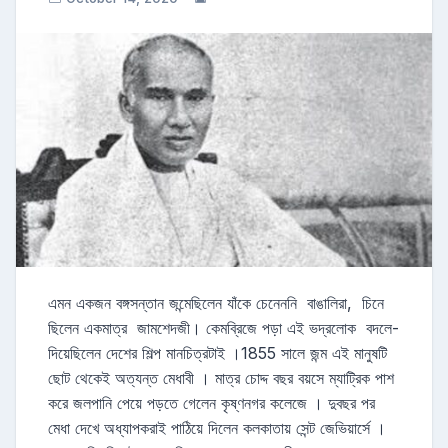
এমন একজন বঙ্গসন্তান জন্মেছিলেন যাঁকে চেনেননি বাঙালিরা, চিনে
ছিলেন একমাত্র জামশেদজী। কেমব্রিজে পড়া এই ভদ্রলোক বদলে-
দিয়েছিলেন দেশের শিল্প মানচিত্রটাই ।1855 সালে জন্ম এই মানুষটি
ছোট থেকেই অত্যন্ত মেধাবী । মাত্র চোদ্দ বছর বয়সে ম্যাট্রিক পাশ
করে জলপানি পেয়ে পড়তে গেলেন কৃষ্ণনগর কলেজে । দুবছর পর
মেধা দেখে অধ্যাপকরাই পাঠিয়ে দিলেন কলকাতায় সেন্ট জেভিয়ার্সে ।