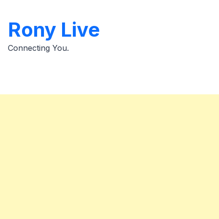
Skip
to
Rony Live
content
Connecting You.