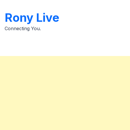
Skip
to
Rony Live
content
Connecting You.