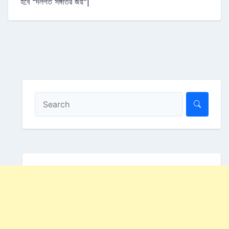
হবে “দলগত সঙ্গতির জয়”|