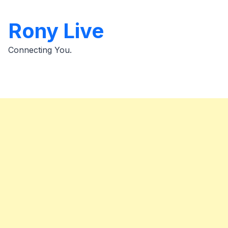
Skip
to
Rony Live
content
Connecting You.